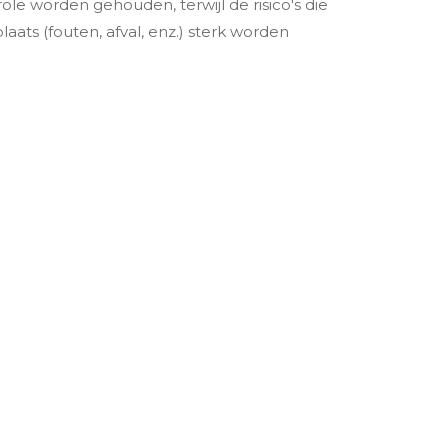
le worden gehouden, terwijl de risico's die
ats (fouten, afval, enz.) sterk worden