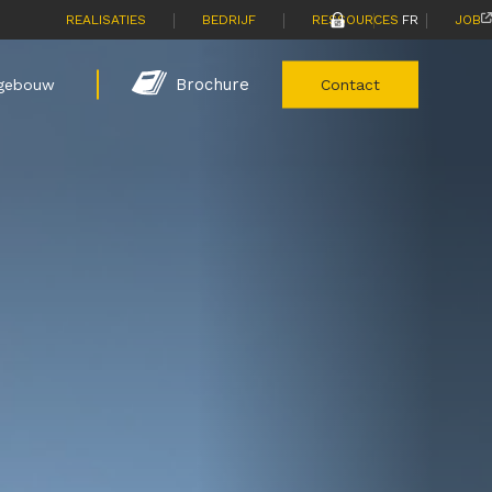
|
|
|
|
REALISATIES
BEDRIJF
RESSOURCES
FR
JOB
Brochure
gebouw
Contact