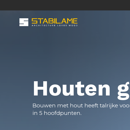
Overslaan
en
Secondary
naar
Main
de
inhoud
Menu
gaan
navigation
Houten 
Bouwen met hout heeft talrijke vo
in 5 hoofdpunten.