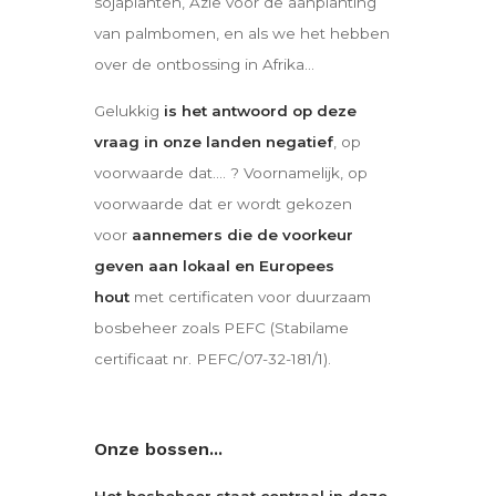
sojaplanten, Azië voor de aanplanting
van palmbomen, en als we het hebben
over de ontbossing in Afrika…
Gelukkig
is het antwoord op deze
vraag in onze landen negatief
, op
voorwaarde dat…. ? Voornamelijk, op
voorwaarde dat er wordt gekozen
voor
aannemers die de voorkeur
geven aan lokaal en Europees
hout
met certificaten voor duurzaam
bosbeheer zoals PEFC (Stabilame
certificaat nr. PEFC/07-32-181/1).
Onze bossen...
Het bosbeheer staat centraal in deze