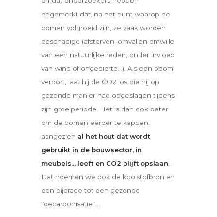
omdat onderzoekers hebben
opgemerkt dat, na het punt waarop de
bomen volgroeid zijn, ze vaak worden
beschadigd (afsterven, omvallen omwille
van een natuurlijke reden, onder invloed
van wind of ongedierte…). Als een boom
verdort, laat hij de CO2 los die hij op
gezonde manier had opgeslagen tijdens
zijn groeiperiode. Het is dan ook beter
om de bomen eerder te kappen,
aangezien
al het hout dat wordt
gebruikt in de bouwsector, in
meubels… leeft en CO
2
blijft opslaan
…
Dat noemen we ook de koolstofbron en
een bijdrage tot een gezonde
“decarbonisatie”…