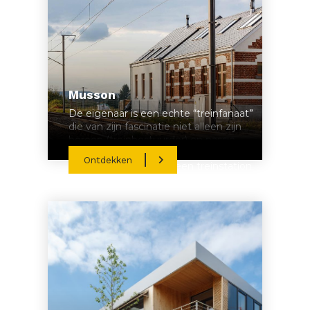
Musson
De eigenaar is een echte “treinfanaat”
die van zijn fascinatie niet alleen zijn
beroep (treinbestuurder) en passie
(modelbouw) heeft gemaakt, maar ook
Ontdekken
nog eens besloot om een treinstation
om te bouwen tot zijn woning.