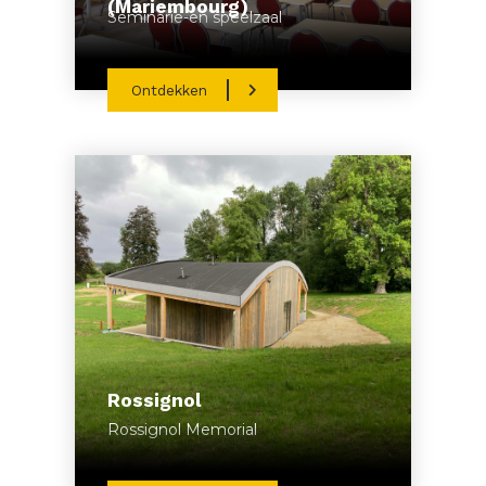
(Mariembourg)
Seminarie-en speelzaal
Ontdekken
Rossignol
Rossignol Memorial