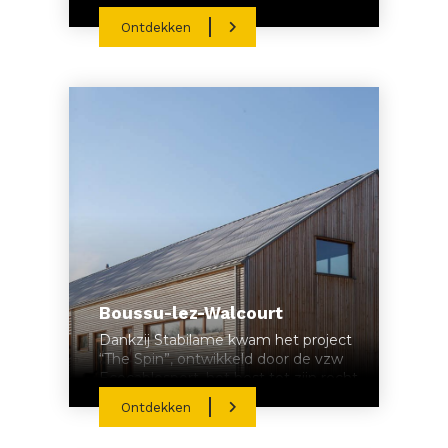
vereisten.
Ontdekken
Boussu-lez-Walcourt
Dankzij Stabilame kwam het project
“The Spin”, ontwikkeld door de vzw
Ecocablesport, het best tot zijn recht.
Ontdekken