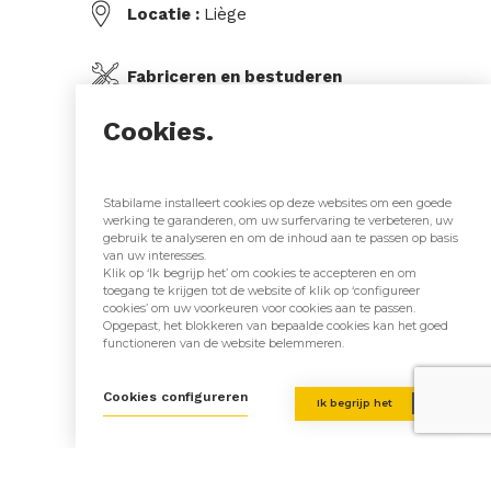
Locatie :
Liège
Fabriceren en bestuderen
van hout :
Stabilame
Cookies.
Architect(en) :
Stabilame installeert cookies op deze websites om een goede
werking te garanderen, om uw surfervaring te verbeteren, uw
Gemengd
gebruik te analyseren en om de inhoud aan te passen op basis
van uw interesses.
constructiesysteem :
Klik op ‘Ik begrijp het’ om cookies te accepteren en om
Immeubles et Maisons en
toegang te krijgen tot de website of klik op ‘configureer
cookies’ om uw voorkeuren voor cookies aan te passen.
bois: le CLT Cloué
Opgepast, het blokkeren van bepaalde cookies kan het goed
functioneren van de website belemmeren.
Cookies configureren
Ik begrijp het
Terug naar onze realisaties