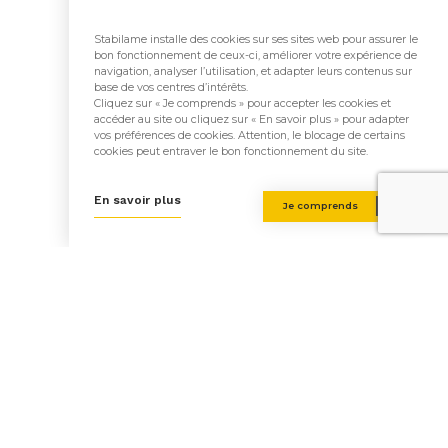
Stabilame installe des cookies sur ses sites web pour assurer le
Fabrication et étude du bois
bon fonctionnement de ceux-ci, améliorer votre expérience de
navigation, analyser l’utilisation, et adapter leurs contenus sur
:
Stabilame
base de vos centres d’intérêts.
Cliquez sur « Je comprends » pour accepter les cookies et
accéder au site ou cliquez sur « En savoir plus » pour adapter
Architecte(s) :
Association
vos préférences de cookies. Attention, le blocage de certains
cookies peut entraver le bon fonctionnement du site.
Momentanée Maxime
En savoir plus
Je comprends
Système constructif mixte :
/
Retour aux réalisations