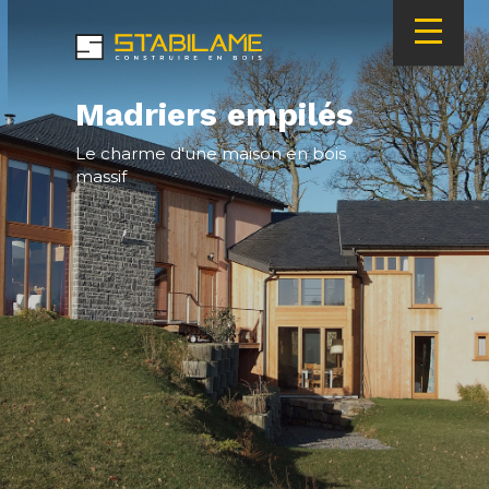
Skip
Main
to
navigation
main
content
Madriers empilés
Le charme d'une maison en bois
massif