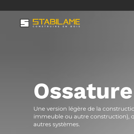
Skip
to
Secondary
main
Main
content
Menu
navigation
Ossature
Une version légère de la constructi
immeuble ou autre construction), qu
autres systèmes.