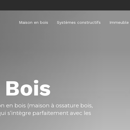
Maison en bois
Systèmes constructifs
Immeuble 
 Bois
on en bois (maison à ossature bois,
i s’intègre parfaitement avec les