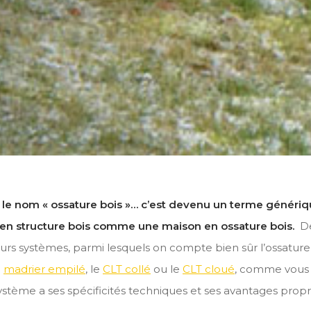
 le nom « ossature bois »… c’est devenu un terme généri
 en structure bois comme une maison en ossature bois.
Der
eurs systèmes, parmi lesquels on compte bien sûr l’ossatur
e
madrier empilé
, le
CLT collé
ou le
CLT cloué
, comme vous p
ystème a ses spécificités techniques et ses avantages propr