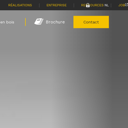
|
|
|
|
RÉALISATIONS
ENTREPRISE
RESSOURCES
NL
JOB
Brochure
en bois
Contact