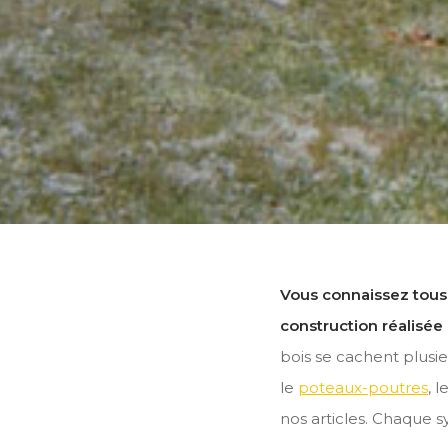
Vous connaissez tous
construction réalisée
bois se cachent plusi
le
poteaux-poutres
, l
nos articles. Chaque s