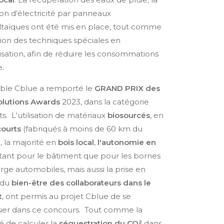
on d’électricité par panneaux
taïques ont été mis en place, tout comme
ion des techniques spéciales en
sation, afin de réduire les consommations
e.
ble Cblue a remporté le
GRAND PRIX des
olutions Awards
2023, dans la catégorie
s. L'utilisation de matériaux
biosourcés
, en
courts
(fabriqués à moins de 60 km du
, la majorité en
bois local
,
l'autonomie en
tant pour le bâtiment que pour les bornes
rge automobiles, mais aussi la prise en
 du
bien-être des collaborateurs dans le
t
, ont permis au projet Cblue de se
er dans ce concours. Tout comme la
té de calculer la
séquestration du CO²
dans