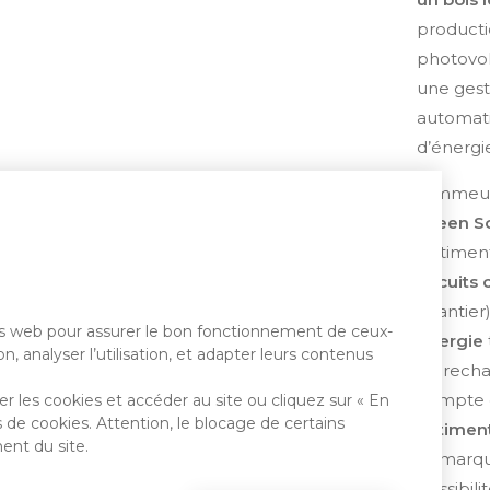
producti
photovol
une gest
automati
d’énergi
L'immeu
Green S
Bâtiment
circuits 
chantier)
tes web pour assurer le bon fonctionnement de ceux-
énergie
n, analyser l’utilisation, et adapter leurs contenus
de recha
compte
r les cookies et accéder au site ou cliquez sur « En
 de cookies. Attention, le blocage de certains
bâtimen
ent du site.
démarqu
possibili