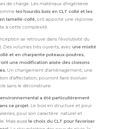
ses de charge. Les matériaux d’ingénierie
, comme
les hourdis bois en CLT collé et les
en lamellé-collé,
ont apporté une réponse
te à cette complexité.
nception se retrouve dans l’évolutivité du
. Des volumes très ouverts, avec
une mixité
ollé et en charpente poteaux-poutres,
ont une modification aisée des cloisons
es.
Un changement d’aménagement, une
ion d’affectation, pourront faire évoluer
le sans le déconstruire.
 environnemental a été particulièrement
ans ce projet.
Le bois en structure et pour
iseries, pour son caractère naturel et
e. Mais aussi
le choix du CLT pour favoriser
ocal
. La récupération des eaux de pluie, la