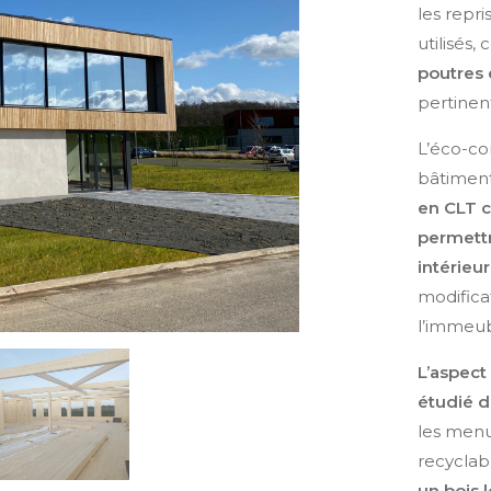
les repri
utilisés
poutres 
pertinen
L’éco-co
bâtiment
en CLT c
permettr
intérieur
modificat
l’immeub
L’aspect
étudié d
les menu
recyclabl
un bois l