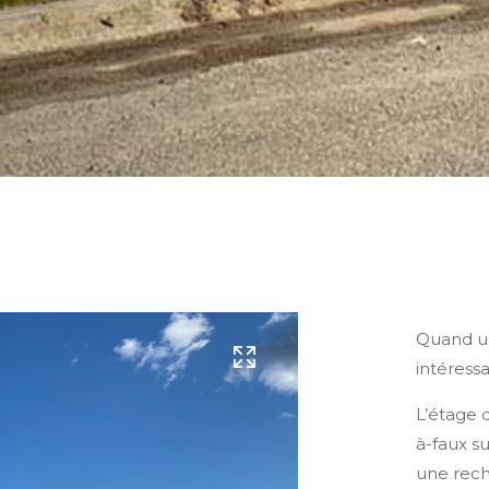
Quand un
intéressa
L’étage 
à-faux su
une rech