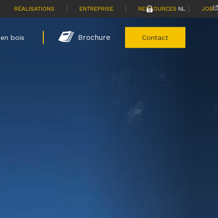
|
|
|
|
RÉALISATIONS
ENTREPRISE
RESSOURCES
NL
JOB
Brochure
en bois
Contact