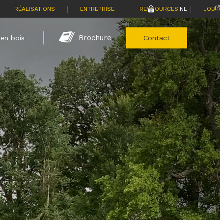
|
|
|
|
RÉALISATIONS
ENTREPRISE
RESSOURCES
NL
JOB
Brochure
en bois
Contact