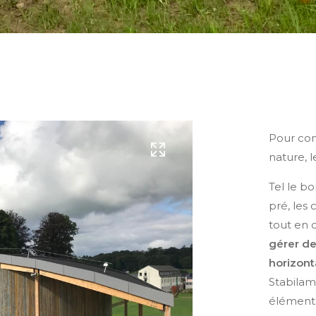
Pour con
nature, 
Tel le b
pré, les 
tout en 
gérer de
horizont
Stabilam
éléments