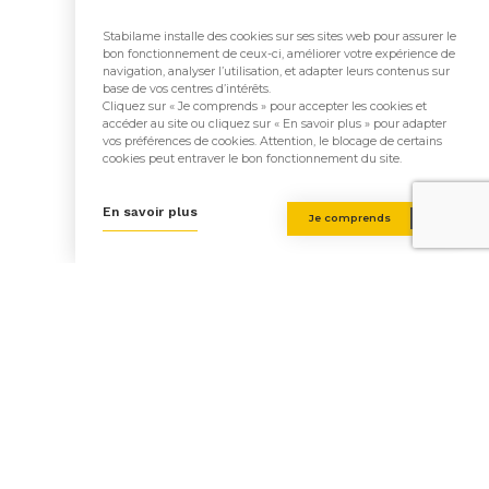
Système constructif mixte :
Immeubles et Maisons en
Stabilame installe des cookies sur ses sites web pour assurer le
bon fonctionnement de ceux-ci, améliorer votre expérience de
bois: le CLT Collé
navigation, analyser l’utilisation, et adapter leurs contenus sur
base de vos centres d’intérêts.
Cliquez sur « Je comprends » pour accepter les cookies et
accéder au site ou cliquez sur « En savoir plus » pour adapter
vos préférences de cookies. Attention, le blocage de certains
cookies peut entraver le bon fonctionnement du site.
Retour aux réalisations
En savoir plus
Je comprends
S’inscrire à notre
Newsletter
Soyez les premiers informés de nos actualités, évènements &