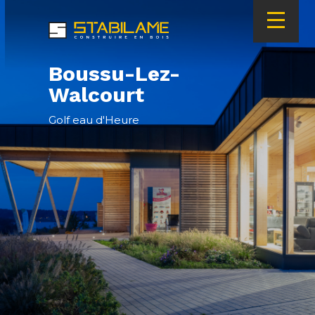
Skip
Main
to
navigation
main
content
Boussu-Lez-
Walcourt
Golf eau d'Heure