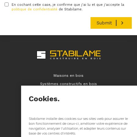
En cochant cette case, je confirme que j'ai lu et que j'accepte la
Condition
politique de confidentialité
de Stabilame.
Maisons en bois
Systèmes constructifs en bois
Immeubles en bois
Cookies.
Contact
Réalisations
Entreprise
Stabilame installe des cookies sur ses sites web pour assurer le
bon fonctionnement de ceux-ci, améliorer votre expérience de
Ressources
navigation, analyser l’utilisation, et adapter leurs contenus sur
base de vos centres d’intérêts.