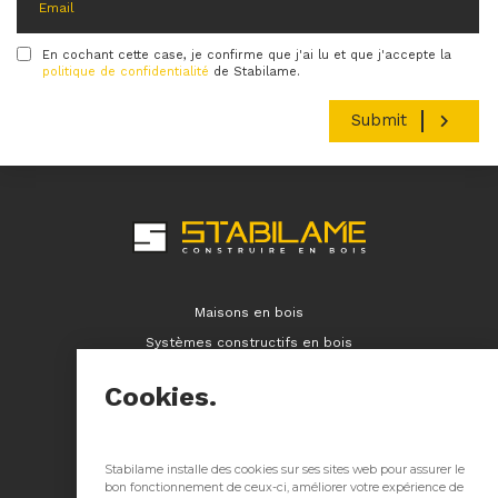
En cochant cette case, je confirme que j'ai lu et que j'accepte la
Condition
politique de confidentialité
de Stabilame.
Maisons en bois
Systèmes constructifs en bois
Immeubles en bois
Cookies.
Contact
Réalisations
Entreprise
Stabilame installe des cookies sur ses sites web pour assurer le
bon fonctionnement de ceux-ci, améliorer votre expérience de
Ressources