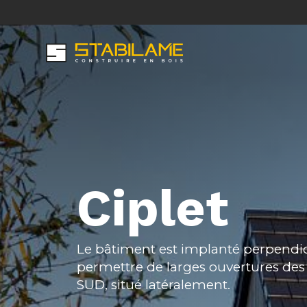
Skip
to
Secondary
main
Main
content
Menu
navigation
Ciplet
Le bâtiment est implanté perpendic
permettre de larges ouvertures des p
SUD, situé latéralement.