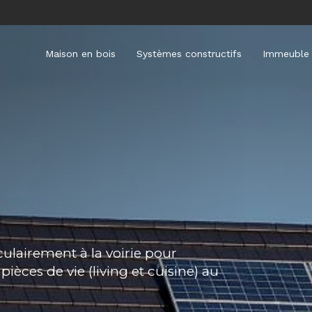
Maison en bois
Systèmes constructifs
Immeuble 
ulairement à la voirie pour
ièces de vie (living et cuisine) au