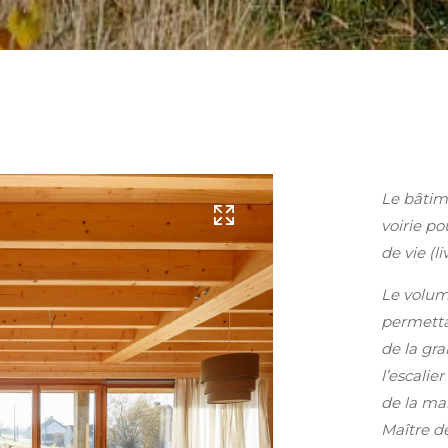
Le bâtim
voirie p
de vie (l
Le volum
permettan
de la gra
l’escalie
de la mai
Maître d