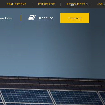
|
|
|
|
RÉALISATIONS
ENTREPRISE
RESSOURCES
NL
JOB
Brochure
en bois
Contact