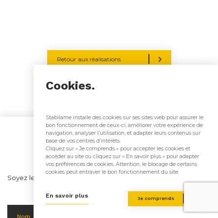
Retour aux réalisations
Cookies.
Stabilame installe des cookies sur ses sites web pour assurer le
bon fonctionnement de ceux-ci, améliorer votre expérience de
S’inscrire à notre
navigation, analyser l’utilisation, et adapter leurs contenus sur
base de vos centres d’intérêts.
Newsletter
Cliquez sur « Je comprends » pour accepter les cookies et
accéder au site ou cliquez sur « En savoir plus » pour adapter
vos préférences de cookies. Attention, le blocage de certains
cookies peut entraver le bon fonctionnement du site.
Soyez les premiers informés de nos actualités, évènements &
évolutions technologiques!
En savoir plus
Je comprends