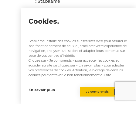
:
Stabilame
Architecte(s) :
Agence KVA
Cookies.
à Paris
Stabilame installe des cookies sur ses sites web pour assurer le
Système constructif mixte :
bon fonctionnement de ceux-ci, améliorer votre expérience de
navigation, analyser l’utilisation, et adapter leurs contenus sur
Immeubles et Maisons en
base de vos centres d’intérêts.
bois: le CLT Collé
Cliquez sur « Je comprends » pour accepter les cookies et
accéder au site ou cliquez sur « En savoir plus » pour adapter
vos préférences de cookies. Attention, le blocage de certains
cookies peut entraver le bon fonctionnement du site.
En savoir plus
Je comprends
Retour aux réalisations